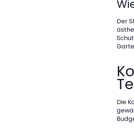
Wie
Der S
ästhe
Schut
Garte
Ko
Te
Die K
gewäh
Budge