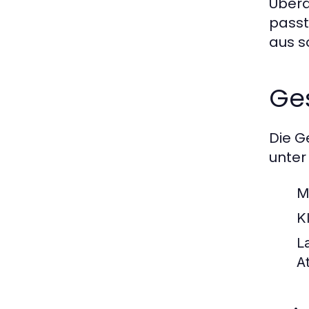
Überd
passt
aus s
Ge
Die G
unter
M
K
L
A