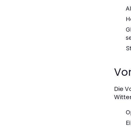
A
H
G
se
St
Vo
Die V
Witte
O
E