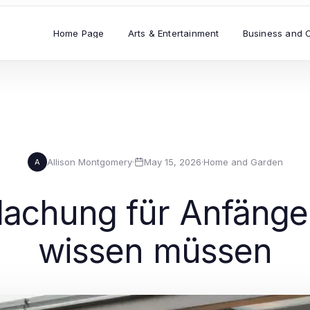
Home Page
Arts & Entertainment
Business and 
Allison Montgomery
·
May 15, 2026
·
Home and Garden
A
achung für Anfänger:
wissen müssen