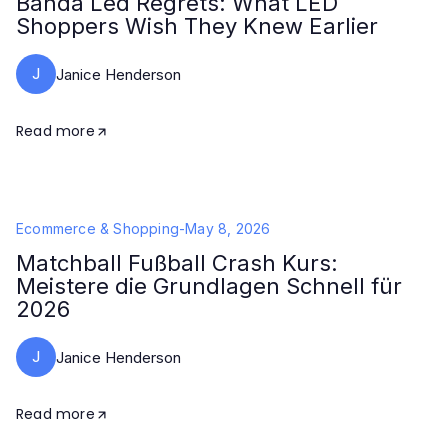
Banda Led Regrets: What LED
Shoppers Wish They Knew Earlier
J
Janice Henderson
Read more
Ecommerce & Shopping
-
May 8, 2026
Matchball Fußball Crash Kurs:
Meistere die Grundlagen Schnell für
2026
J
Janice Henderson
Read more