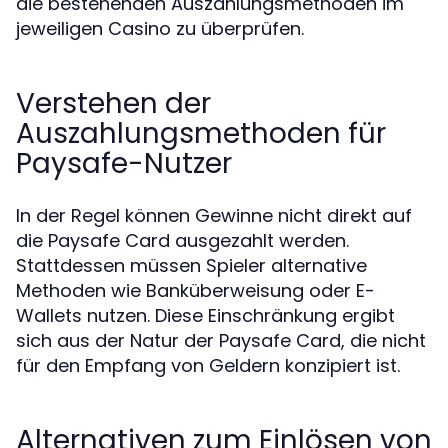
die bestehenden Auszahlungsmethoden im
jeweiligen Casino zu überprüfen.
Verstehen der
Auszahlungsmethoden für
Paysafe-Nutzer
In der Regel können Gewinne nicht direkt auf
die Paysafe Card ausgezahlt werden.
Stattdessen müssen Spieler alternative
Methoden wie Banküberweisung oder E-
Wallets nutzen. Diese Einschränkung ergibt
sich aus der Natur der Paysafe Card, die nicht
für den Empfang von Geldern konzipiert ist.
Alternativen zum Einlösen von