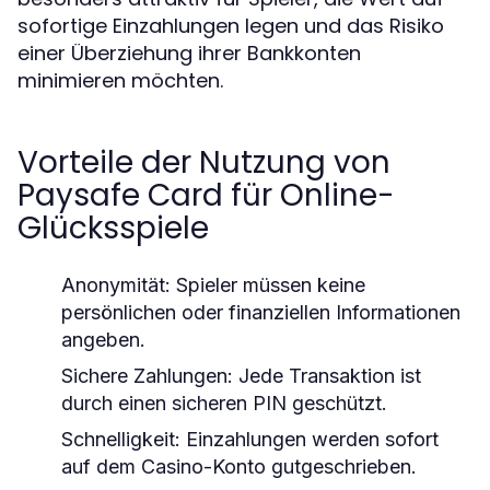
sofortige Einzahlungen legen und das Risiko
einer Überziehung ihrer Bankkonten
minimieren möchten.
Vorteile der Nutzung von
Paysafe Card für Online-
Glücksspiele
Anonymität:
Spieler müssen keine
persönlichen oder finanziellen Informationen
angeben.
Sichere Zahlungen:
Jede Transaktion ist
durch einen sicheren PIN geschützt.
Schnelligkeit:
Einzahlungen werden sofort
auf dem Casino-Konto gutgeschrieben.