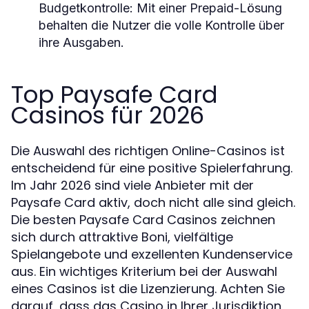
Budgetkontrolle:
Mit einer Prepaid-Lösung
behalten die Nutzer die volle Kontrolle über
ihre Ausgaben.
Top Paysafe Card
Casinos für 2026
Die Auswahl des richtigen Online-Casinos ist
entscheidend für eine positive Spielerfahrung.
Im Jahr 2026 sind viele Anbieter mit der
Paysafe Card aktiv, doch nicht alle sind gleich.
Die besten Paysafe Card Casinos zeichnen
sich durch attraktive Boni, vielfältige
Spielangebote und exzellenten Kundenservice
aus. Ein wichtiges Kriterium bei der Auswahl
eines Casinos ist die Lizenzierung. Achten Sie
darauf, dass das Casino in Ihrer Jurisdiktion