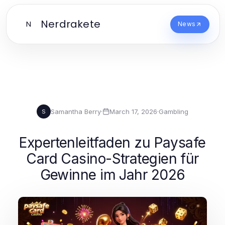
Nerdrakete
N
News
Samantha Berry
·
March 17, 2026
·
Gambling
S
Expertenleitfaden zu Paysafe
Card Casino-Strategien für
Gewinne im Jahr 2026