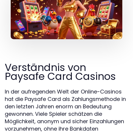
Verständnis von
Paysafe Card Casinos
In der aufregenden Welt der Online-Casinos
hat die Paysafe Card als Zahlungsmethode in
den letzten Jahren enorm an Bedeutung
gewonnen. Viele Spieler schätzen die
Möglichkeit, anonym und sicher Einzahlungen
vorzunehmen, ohne ihre Bankdaten