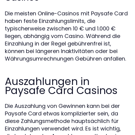
Die meisten Online-Casinos mit Paysafe Card
haben feste Einzahlungslimits, die
typischerweise zwischen 10 € und 1.000 €
liegen, abhängig vom Casino. Während die
Einzahlung in der Regel gebührenfrei ist,
können bei längeren Inaktivitäten oder bei
Währungsumrechnungen Gebühren anfallen.
Auszahlungen in
Paysafe Card Casinos
Die Auszahlung von Gewinnen kann bei der
Paysafe Card etwas komplizierter sein, da
diese Zahlungsmethode hauptsächlich für
Einzahlungen verwendet wird. Es ist wichtig,